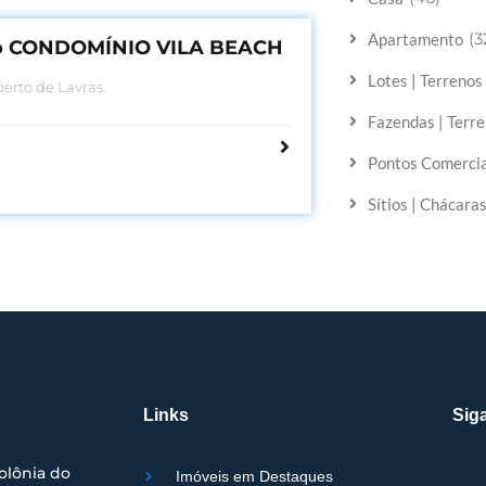
(3
Apartamento
o CONDOMÍNIO VILA BEACH
Lotes | Terreno
erto de Lavras.
Fazendas | Terre
Pontos Comercia
Sítios | Chácara
Links
Siga
olônia do
Imóveis em Destaques