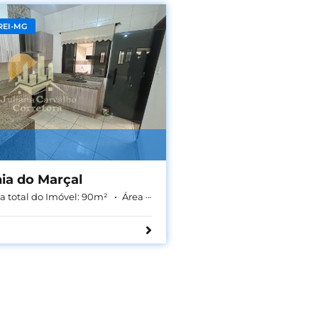
REI-MG
ia do Marçal
a total do Imóvel:
90
m²
Área Construída:
70
m²