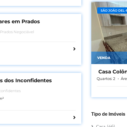
SÃO JOÃO DEL-
tares em Prados
Lote de 6,25 hectares em Prados Negociável
VENDA
Casa Colôn
Quartos:
2
Áre
s dos Inconfidentes
nconfidentes
m²
Tipo de Imóveis
(46)
Casa