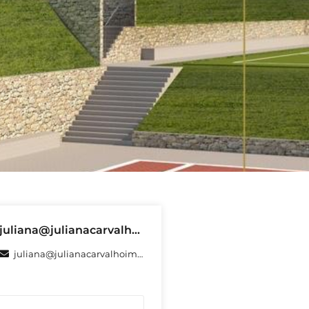
juliana@julianacarvalhoimoveis.com.br
juliana@julianacarvalhoimoveis.com.br