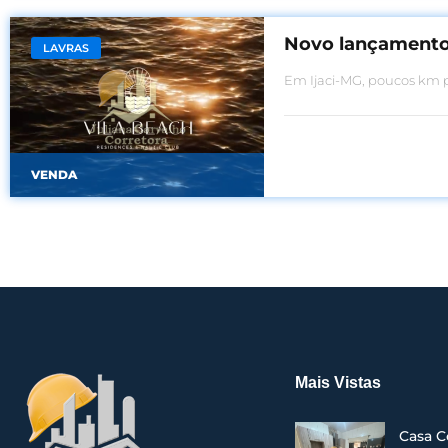
Novo lançament
LAVRAS
Em Ijaci-MG, poucos km p
VENDA
Mais Vistas
Casa C