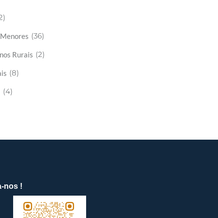
2)
(36)
s Menores
(2)
nos Rurais
(8)
is
(4)
s
-nos !