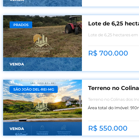
Lote de 6,25 hec
PRADOS
R$ 700.000
VENDA
Terreno no Colina
SÃO JOÃO DEL-REI-MG
Terreno no Colinas dos I
Área total do Imóvel:
910
R$ 550.000
VENDA