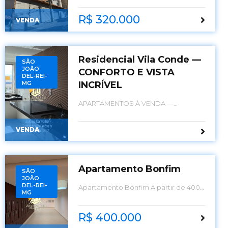
R$ 320.000
VENDA
Residencial Vila Conde —
SÃO
JOÃO
CONFORTO E VISTA
DEL-REI-
MG
INCRÍVEL
APARTAMENTOS À VENDA —
CONFORTO E VISTA INCRÍVEL
VENDA
Apartamento Bonfim
SÃO
JOÃO
DEL-REI-
Apartamento Bonfim A partir de 400
MG
mil
R$ 400.000