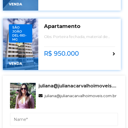
VENDA
Apartamento
SÃO
JOÃO
DEL-REI-
Obs: Porteira fechada, material de
MG
construção (pisos) já comprados para
instalação
R$ 950.000
VENDA
juliana@julianacarvalhoimoveis.com.br
juliana@julianacarvalhoimoveis.com.br