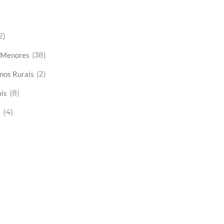
2)
(38)
s Menores
(2)
nos Rurais
(8)
is
(4)
s