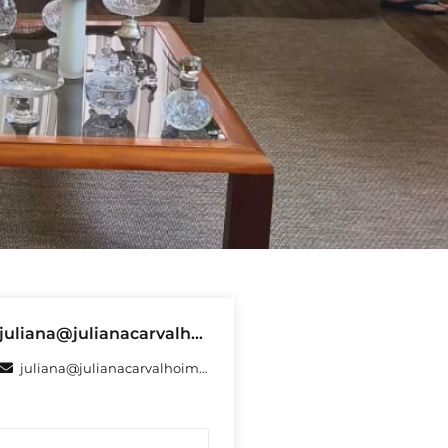
juliana@julianacarvalhoimoveis.com.br
juliana@julianacarvalhoimoveis.com.br