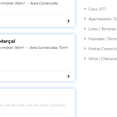
o Imóvel:
312
m²
Área Construída:
(47)
Casa
(3
Apartamento
Lotes | Terreno
Fazendas | Terre
Marçal
o Imóvel:
90
m²
Área Construída:
70
m²
Pontos Comercia
Sítios | Chácara
 sala de visita, sala de jantar, banheiro
rviço