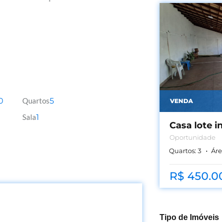
0
Quartos
5
VENDA
Sala
1
Casa lote in
Oportunidade
Quartos:
3
Áre
R$ 450.0
Tipo de Imóveis