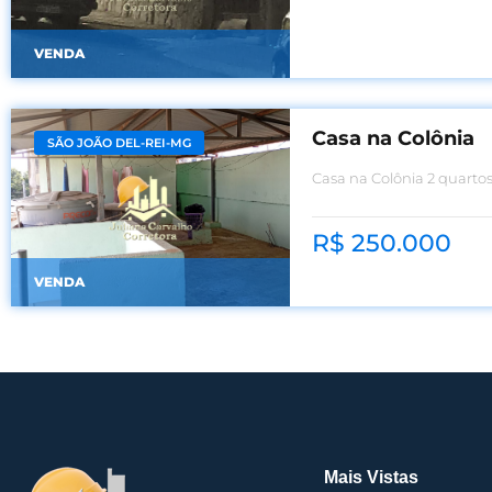
VENDA
Casa na Colônia
SÃO JOÃO DEL-REI-MG
Casa na Colônia 2 quartos,
de lenha
R$ 250.000
VENDA
Mais Vistas