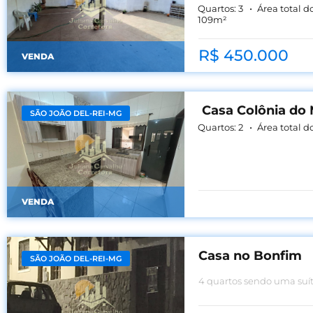
Quartos:
3
Área total d
109
m²
R$ 450.000
VENDA
Casa Colônia do 
SÃO JOÃO DEL-REI-MG
Quartos:
2
Área total d
VENDA
Casa no Bonfim
SÃO JOÃO DEL-REI-MG
4 quartos sendo uma suíte,
social, cozinha área de se