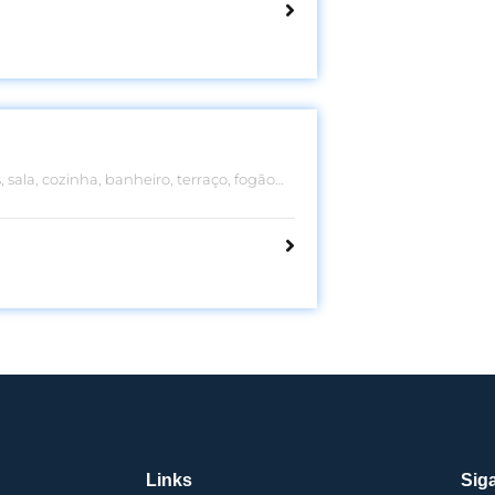
 sala, cozinha, banheiro, terraço, fogão
Links
Siga