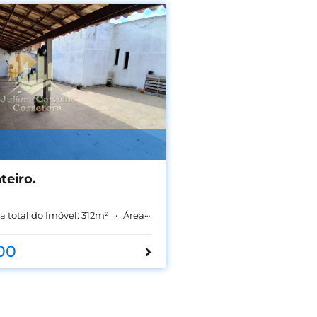
teiro.
a total do Imóvel:
312
m²
Área Construída:
109
m²
00