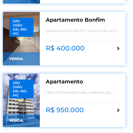
Apartamento Bonfim
SÃO
JOÃO
DEL-REI-
Apartamento Bonfim A partir de 400
MG
mil
R$ 400.000
VENDA
Apartamento
SÃO
JOÃO
DEL-REI-
Obs: Porteira fechada, material de
MG
construção (pisos) já comprados para
instalação
R$ 950.000
VENDA