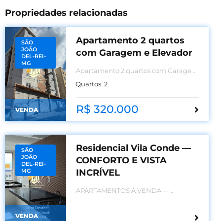
Propriedades relacionadas
Apartamento 2 quartos
SÃO
JOÃO
com Garagem e Elevador
DEL-REI-
MG
Apartamento 2 quartos com Garagem
e Elevador
Quartos:
2
R$ 320.000
VENDA
Residencial Vila Conde —
SÃO
JOÃO
CONFORTO E VISTA
DEL-REI-
MG
INCRÍVEL
APARTAMENTOS À VENDA —
CONFORTO E VISTA INCRÍVEL
VENDA