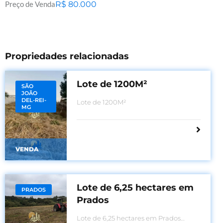
Preço de Venda
R$
80.000
Propriedades relacionadas
Lote de 1200M²
SÃO
JOÃO
DEL-REI-
Lote de 1200M²
MG
VENDA
Lote de 6,25 hectares em
PRADOS
Prados
Lote de 6,25 hectares em Prados