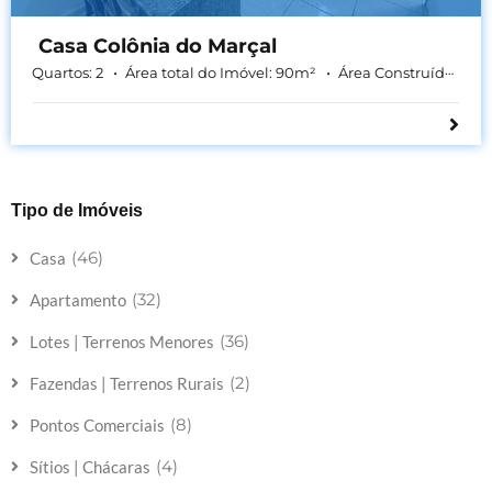
Casa Colônia do Marçal
Quartos:
2
Área total do Imóvel:
90
m²
Área Construída:
70
m
Tipo de Imóveis
(46)
Casa
(32)
Apartamento
(36)
Lotes | Terrenos Menores
(2)
Fazendas | Terrenos Rurais
(8)
Pontos Comerciais
(4)
Sítios | Chácaras