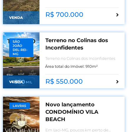
Negociável
R$ 700.000
VENDA
Terreno no Colinas dos
SÃO
JOÃO
Inconfidentes
DEL-REI-
MG
Terreno no Colinas dos Inconfidentes
Área total do Imóvel:
910
m²
R$ 550.000
VENDA
Novo lançamento
LAVRAS
CONDOMÍNIO VILA
BEACH
Em Ijaci-MG, poucos km perto de