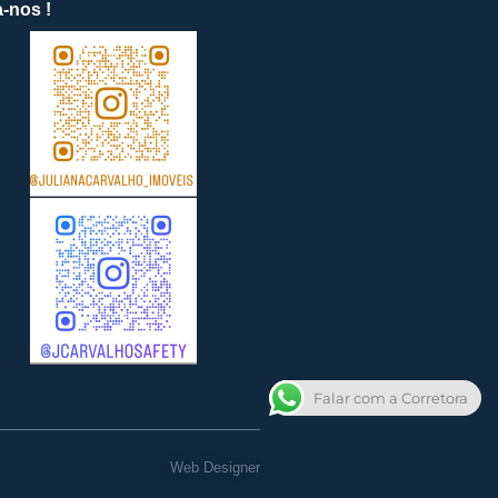
-nos !
Falar com a Corretora
Web Designer