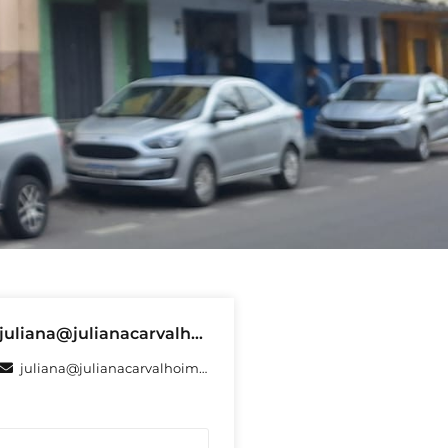
juliana@julianacarvalhoimoveis.com.br
juliana@julianacarvalhoimoveis.com.br