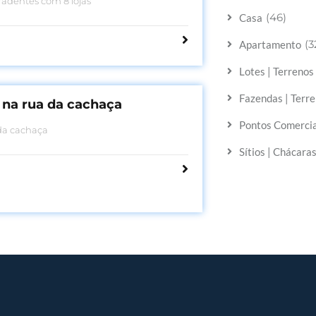
radentes com 8 lojas
(46)
Casa
(3
Apartamento
Lotes | Terreno
Fazendas | Terre
 na rua da cachaça
Pontos Comercia
da cachaça
Sítios | Chácara