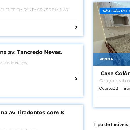
ELENTE EM SANTA CRUZ DE MINAS!
SÃO JOÃO DEL-
 na av. Tancredo Neves.
VENDA
Tancredo Neves.
Casa Colôn
Garagem, sala c
quartos, banheir
Quartos:
2
Ban
 na av Tiradentes com 8
Tipo de Imóveis