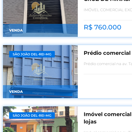
IMÓVEL COMERCIAL EXC
R$ 760.000
VENDA
Prédio comercial
SÃO JOÃO DEL-REI-MG
Prédio comercial na av. 
VENDA
Imóvel comercial
SÃO JOÃO DEL-REI-MG
lojas