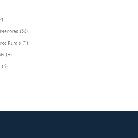
2)
(36)
s Menores
(2)
nos Rurais
(8)
is
(4)
s