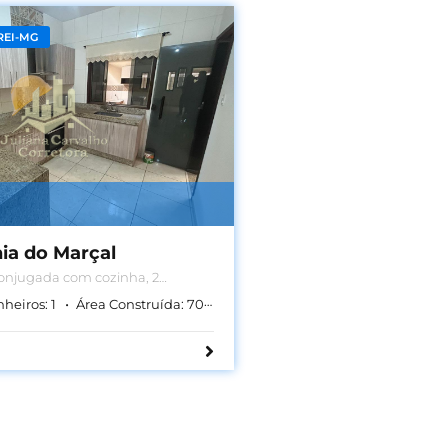
REI-MG
ia do Marçal
onjugada com cozinha, 2
o, área externa ampla.
heiros:
1
Área Construída:
70
m²