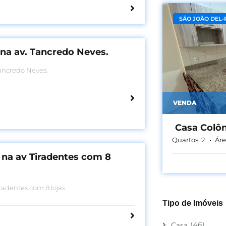
SÃO JOÃO DEL-
 na av. Tancredo Neves.
Tancredo Neves.
VENDA
Casa Colôn
Quartos:
2
Áre
 na av Tiradentes com 8
radentes com 8 lojas
Tipo de Imóveis
(46)
Casa