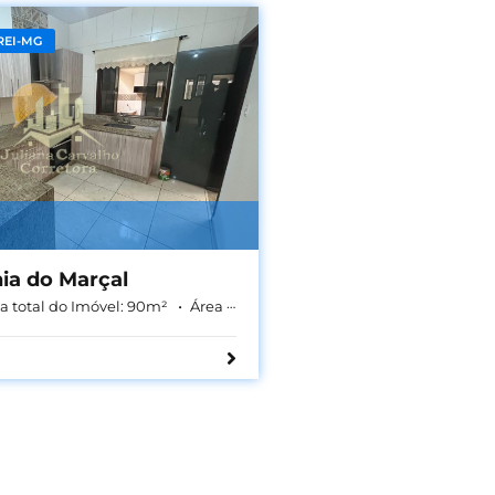
REI-MG
ia do Marçal
a total do Imóvel:
90
m²
Área Construída:
70
m²