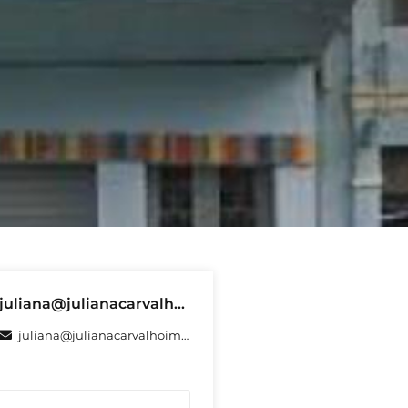
juliana@julianacarvalhoimoveis.com.br
juliana@julianacarvalhoimoveis.com.br