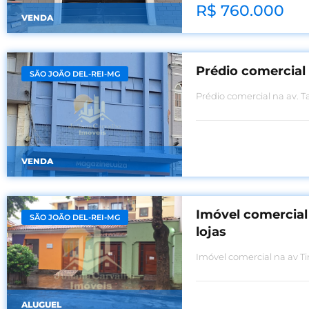
R$ 760.000
VENDA
Prédio comercial
SÃO JOÃO DEL-REI-MG
Prédio comercial na av. 
VENDA
Imóvel comercial
SÃO JOÃO DEL-REI-MG
lojas
Imóvel comercial na av Ti
ALUGUEL