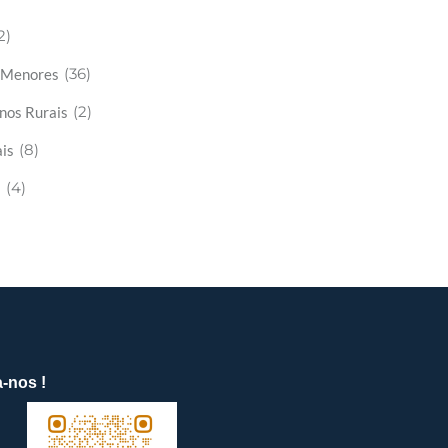
2)
(36)
s Menores
(2)
nos Rurais
(8)
is
(4)
s
-nos !