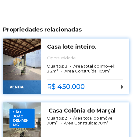
Propriedades relacionadas
Casa lote inteiro.
Oportunidade
Quartos:
3
Área total do Imóvel:
312
m²
Área Construída:
109
m²
R$ 450.000
VENDA
Casa Colônia do Marçal
SÃO
JOÃO
Quartos:
2
Área total do Imóvel:
DEL-REI-
90
m²
Área Construída:
70
m²
MG