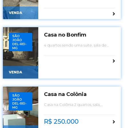
VENDA
Casa no Bonfim
SÃO
JOÃO
DEL-REI-
4 quartos sendo uma suíte, sala de
MG
visita, sala de jantar, banheiro social,
cozinha área de serviço
VENDA
Casa na Colônia
SÃO
JOÃO
DEL-REI-
Casa na Colônia 2 quartos, sala,
MG
cozinha, banheiro, terraço, fogão de
lenha
R$ 250.000