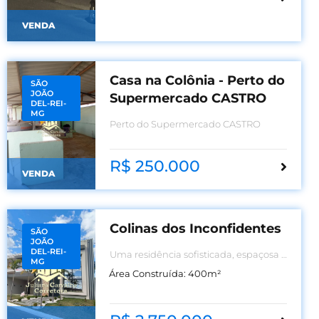
VENDA
Casa na Colônia - Perto do
SÃO
JOÃO
Supermercado CASTRO
DEL-REI-
MG
Perto do Supermercado CASTRO
R$ 250.000
VENDA
Colinas dos Inconfidentes
SÃO
JOÃO
DEL-REI-
Uma residência sofisticada, espaçosa e
MG
repleta de detalhes que unem
Área Construída:
400
m²
conforto, elegância e modernidade!