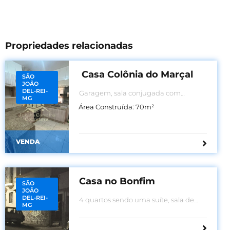
Propriedades relacionadas
Casa Colônia do Marçal
SÃO
JOÃO
DEL-REI-
Garagem, sala conjugada com
MG
cozinha, 2 quartos, banheiro, área
Área Construída:
70
m²
externa ampla.
VENDA
Casa no Bonfim
SÃO
JOÃO
DEL-REI-
4 quartos sendo uma suíte, sala de
MG
visita, sala de jantar, banheiro social,
cozinha área de serviço