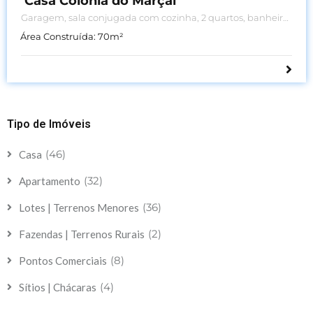
Casa Colônia do Marçal
Garagem, sala conjugada com cozinha, 2 quartos, banheiro,
área externa ampla.
Área Construída:
70
m²
Tipo de Imóveis
(46)
Casa
(32)
Apartamento
(36)
Lotes | Terrenos Menores
(2)
Fazendas | Terrenos Rurais
(8)
Pontos Comerciais
(4)
Sítios | Chácaras