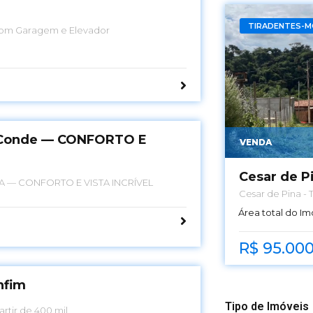
TIRADENTES-M
com Garagem e Elevador
a Conde — CONFORTO E
VENDA
Cesar de P
 — CONFORTO E VISTA INCRÍVEL
Cesar de Pina - 
Área total do Im
R$ 95.00
nfim
Tipo de Imóveis
ento Bonfim A partir de 400 mil