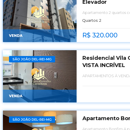
Elevador
Apartamento 2 quartos 
Quartos:
2
R$ 320.000
VENDA
Residencial Vil
SÃO JOÃO DEL-REI-MG
VISTA INCRÍVEL
APARTAMENTOS À VENDA
VENDA
Apartamento Bo
SÃO JOÃO DEL-REI-MG
Apartam