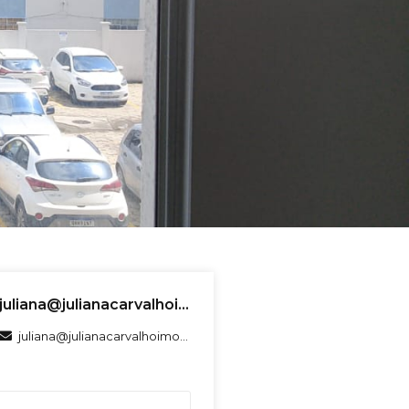
juliana@julianacarvalhoimoveis.com.br
juliana@julianacarvalhoimoveis.com.br