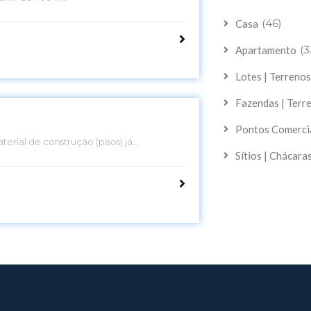
(46)
Casa
(3
Apartamento
Lotes | Terreno
Fazendas | Terr
Pontos Comerci
terial de construção (pisos) já
ão
Sítios | Chácara