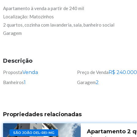
Apartamento à venda a partir de 240 mil
Localização: Matozinhos
2 quartos, cozinha com lavanderia, sala, banheiro social
Garagem
Descrição
Proposta
Venda
Preço de Venda
R$
240.000
Banheiros
1
Garagem
2
Propriedades relacionadas
Apartamento 2 q
SÃO JOÃO DEL-REI-MG