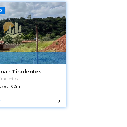
G
ina - Tiradentes
Tiradentes
óvel:
400
m²
0