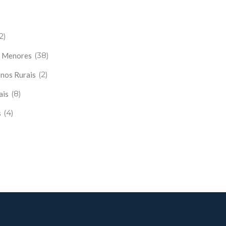
2)
(38)
s Menores
(2)
enos Rurais
(8)
ais
(4)
s