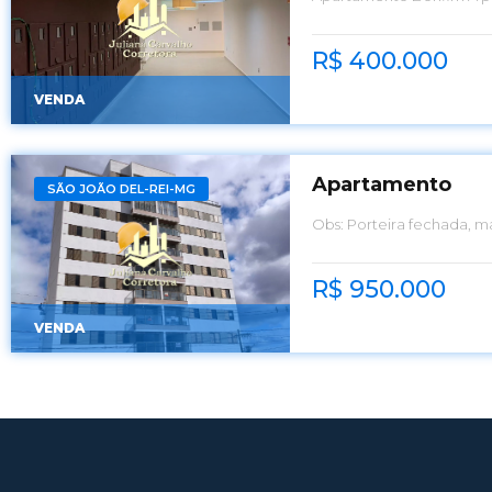
R$ 400.000
VENDA
Apartamento
SÃO JOÃO DEL-REI-MG
Obs: Porteira fechada, ma
comprados para instalaç
R$ 950.000
VENDA