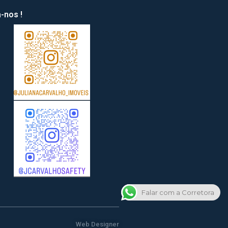
-nos !
Falar com a Corretora
Web Designer