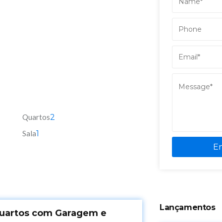
Quartos
2
Sala
1
E
Lançamentos
uartos com Garagem e