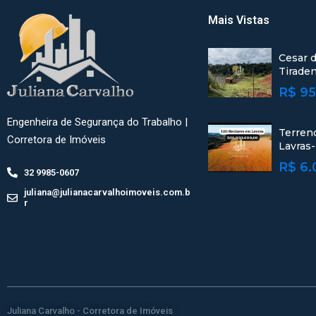
Mais Vistas
Cesar d
Tirade
R$ 95
Engenheira de Segurança do Trabalho |
Terren
Corretora de Imóveis
Lavras
R$ 6.
32 9985-0607
juliana@julianacarvalhoimoveis.com.b
r
Juliana Carvalho - Corretora de Imóveis