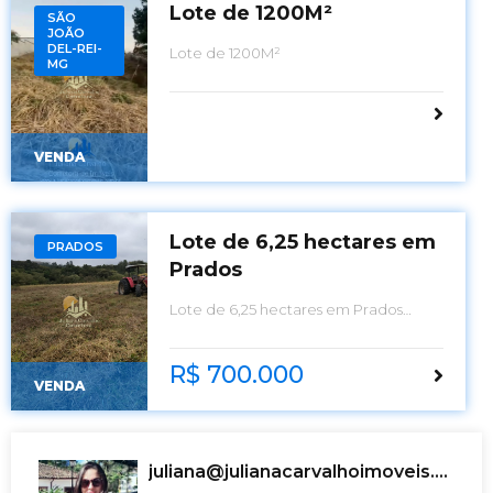
Lote de 1200M²
SÃO
JOÃO
DEL-REI-
Lote de 1200M²
MG
VENDA
Lote de 6,25 hectares em
PRADOS
Prados
Lote de 6,25 hectares em Prados
Negociável
R$ 700.000
VENDA
juliana@julianacarvalhoimoveis.com.br